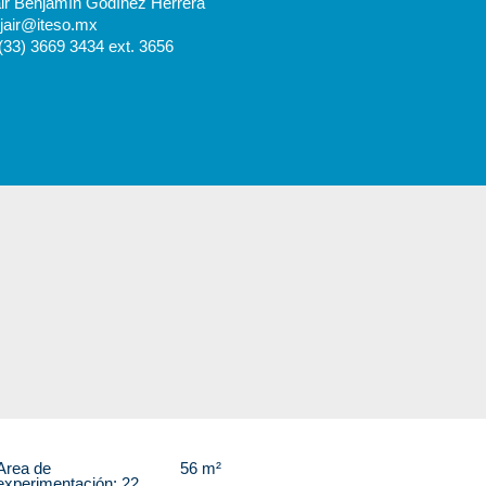
air Benjamín Godínez Herrera
 jair@iteso.mx
(33) 3669 3434 ext. 3656
Area de
56 m²
experimentación: 22