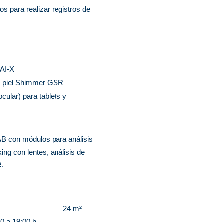
s para realizar registros de
 AI-X
la piel Shimmer GSR
cular) para tablets y
B con módulos para análisis
king con lentes, análisis de
R.
s
24 m²
00 a 19:00 h