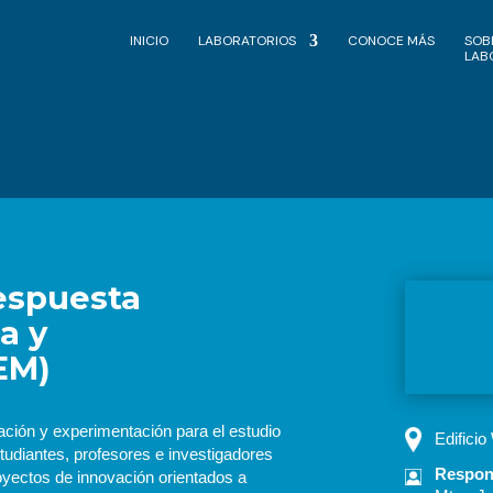
INICIO
LABORATORIOS
CONOCE MÁS
SOB
LAB
Respuesta
a y
EM)
ción y experimentación para el estudio
Edificio
tudiantes, profesores e investigadores
Respon
oyectos de innovación orientados a